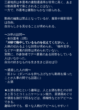
三菱地所は本選考の書類通過率が非常に高く、あま
り動画選考で落とされることはない。
一方で、IS選考は書類からかなり絞られる。
動画の編集は禁止となっているが、服装や撮影場所
は自由。
自分らしさを見せることが求められる。
〜24卒の設問〜
・冬IS選考（1問）
「30秒で熱中しているものを伝えてください。」
人柄の伝わるような回答が求められ、「物件見学」
などデベ要素の回答は求められていない。
実際に、IS参加者でデベ要素のある回答をしている
人はいなかった。
自分の好きなものを生き生きと話せば◎
〜通過した人の例〜
・筋トレ（ダンベルを持ち上げながら動画を撮った
ことが人事の間でも話題に）
・お酒
★お酒を飲むという趣味は、人とお酒を飲むのが好
きと言うとコミュニケーション能力、居酒屋めぐり
や酒造を旅行で回るなどは、積極性などがアピール
できる。
趣味の中でも、様々な人柄がアピールしやすい！