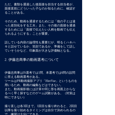
ただ、書類を通過した後面接を担当する担当者が、
面接直前にどういった子なのか知るために、確認す
ることがある。
そのため、動画を通過するためには「他の子とは違
った差別化をする工夫」また、その後の面接を通過
するためには「面接で伝えたい人柄を動画でも伝え
られるようにする」ことが重要。
話している内容の論理性も重要だが、明るくハキハ
キと話せているか、笑顔であるか、準備をして話し
ていそうかなど、印象面が大きな評価軸となる。
2. 伊藤忠商事の動画選考について
伊藤忠商事はIS選考では1問、本選考では6問の設問
に答える動画選考がある。
ツールはPR動画撮影アプリ「HireVue」というものを
用いるため、動画の編集などはできない。
また、動画撮影後には計算や同じ形を画面上からな
るべく早く探すなどのゲーム試験がある。（対策は
特にできない）
撮り直しは各3回まで。1回目を撮り終わると、2回目
以降を撮り始めるタイミングは自分で決められるの
で、練習は十分にできる。