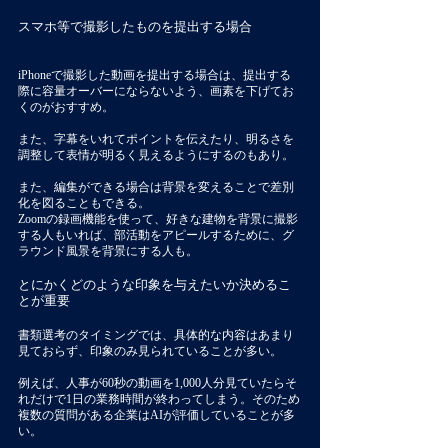
スマホ等で撮影したものを提出する場合
iPhoneで撮影した動画を提出する場合は、提出する
際に容量オーバーにならないよう、画素を下げてお
くのがおすすめ。
また、字幕をいれてポイントを伝えたり、明るさを
調整して表情が明るく見えるようにするのもあり。
また、編集ができる場合は背景を変えることで差別
化を図ることもできる。
Zoomの録画機能を使って、好きな建物を背景に撮影
する人もいれば、部活動をアピールするために、グ
ラウンド風景を背景にする人も。
とにかくどのような印象を与えたいか決めるこ
とが重要
書類選考のタイミングでは、具体的な内容はあまり
見ておらず、印象のみ見られていることが多い。
例えば、人事が60秒の動画を1,000人分見ていたらそ
れだけで1日の業務時間が終わってしまう。そのため
複数の質問がある企業はAIが評価していることが多
い。