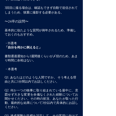
3回目に撮る場合は、確認もできず自動で送信されて
しまうため、慎重に撮影する必要がある。
〜24卒の設問〜
基本的に似たような質問が例年されるため、準備し
ておくのもおすすめ。
・IS選考
「自分を何かに例えると」
書類通過通知から1週間後くらいが〆切のため、あま
り時間に余裕はない。
・本選考
Q1. あなたはどのような人間ですか。 そう考える理
由と共に1分間以内でお話しください。
Q2. 何か一つの物事に取り組まれている最中に、意
図せず大きな変更を余儀なくされた経験についてお
聞かせください。その時の状況、あなたが取った行
動、最終的な結果について3分以内で具体的にお話し
ください。
Q3. 達成困難な目標を設定して、その実現に向けて