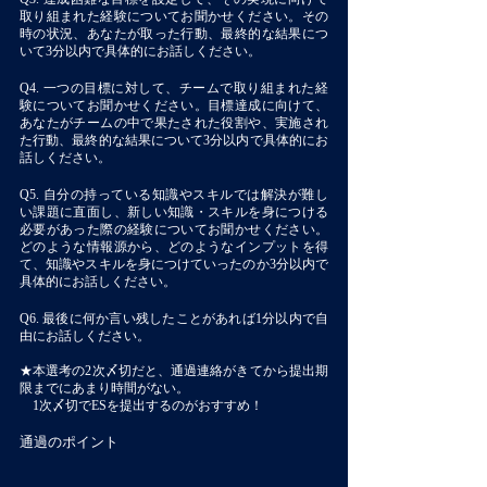
取り組まれた経験についてお聞かせください。その
時の状況、あなたが取った行動、最終的な結果につ
いて3分以内で具体的にお話しください。
Q4. 一つの目標に対して、チームで取り組まれた経
験についてお聞かせください。目標達成に向けて、
あなたがチームの中で果たされた役割や、実施され
た行動、最終的な結果について3分以内で具体的にお
話しください。
Q5. 自分の持っている知識やスキルでは解決が難し
い課題に直面し、新しい知識・スキルを身につける
必要があった際の経験についてお聞かせください。
どのような情報源から、どのようなインプットを得
て、知識やスキルを身につけていったのか3分以内で
具体的にお話しください。
Q6. 最後に何か言い残したことがあれば1分以内で自
由にお話しください。
★本選考の2次〆切だと、通過連絡がきてから提出期
限までにあまり時間がない。
　1次〆切でESを提出するのがおすすめ！
通過のポイント