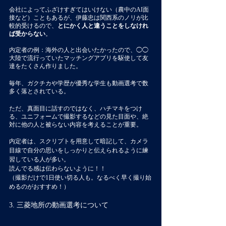
会社によってふざけすぎてはいけない（農中のAI面
接など）こともあるが、伊藤忠は関西系のノリが比
較的受けるので、
とにかく人と違うことをしなけれ
ば受からない
。
内定者の例：海外の人と出会いたかったので、◯◯
大陸で流行っていたマッチングアプリを駆使して友
達をたくさん作りました。
毎年、ガクチカや学歴が優秀な学生も動画選考で数
多く落とされている。
ただ、真面目に話すのではなく、ハチマキをつけ
る、ユニフォームで撮影するなどの見た目面や、絶
対に他の人と被らない内容を考えることが重要。
内定者は、スクリプトを用意して暗記して、カメラ
目線で自分の思いをしっかりと伝えられるように練
習している人が多い。
読んでる感は伝わらないように！！
（撮影だけで1日使い切る人も。なるべく早く撮り始
めるのがおすすめ！）
3. 三菱地所の動画選考について