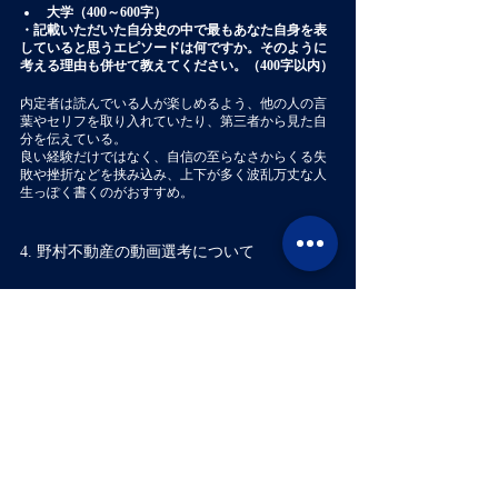
大学（400～600字）
・記載いただいた自分史の中で最もあなた自身を表
していると思うエピソードは何ですか。そのように
考える理由も併せて教えてください。（400字以内）
内定者は読んでいる人が楽しめるよう、他の人の言
葉やセリフを取り入れていたり、第三者から見た自
分を伝えている。
良い経験だけではなく、自信の至らなさからくる失
敗や挫折などを挟み込み、上下が多く波乱万丈な人
生っぽく書くのがおすすめ。
4. 野村不動産の動画選考について
自己PRのみ。
アプリから提出する形式であり、事前に録画したも
のを使いまわせる形式ではないことに注意。
服装に指定はないが、あまり変な格好はしない方が
良い。
背後にユニフォームを飾る人などもいるので、印象
に残る工夫を行うことも大事。
・PR動画
「ご自身のことをPRできるような力とエピソードを
教えてください。 服装は自由なのでご自身を最も表