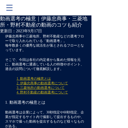
動画選考の極意｜伊藤忠商事・三菱地
所・野村不動産の動画のコツも紹介
更新日：
2023年9月17日
伊藤忠商事や三菱地所、野村不動産などの選考フロ
ーで取り入れられている「動画選考」。
毎年数多くの優秀な就活生が落とされるフローとな
っています。
そこで、今回は各社の内定者から集めた情報を元
に、動画選考に通過している人の特徴やポイント、
過去の設問について徹底解説します。
1. 動画選考の極意とは
2. 伊藤忠商事の動画選考について
3. 三菱地所の動画選考について
4. 野村不動産の動画選考について
1. 動画選考の極意とは
動画選考は企業によって、30秒指定や60秒指定、企
業が指定するサイト内で撮影して提出するものや、
スマホで撮った動画を提出するものなど様々なもの
がある。